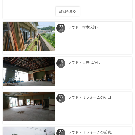
詳細を見る
22
フウド・材木洗浄～
Jul
16
フウド・天井はがし
Jul
30
フウド・リフォームの初日！
Jun
27
フウド・リフォームの前夜。